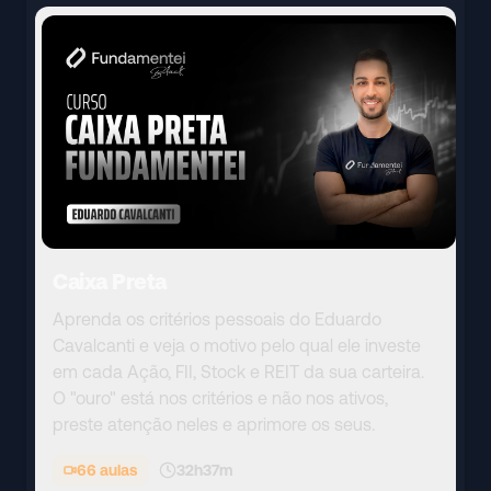
Caixa Preta
Aprenda os critérios pessoais do Eduardo
Cavalcanti e veja o motivo pelo qual ele investe
em cada Ação, FII, Stock e REIT da sua carteira.
O "ouro" está nos critérios e não nos ativos,
preste atenção neles e aprimore os seus.
66
aulas
32h37m