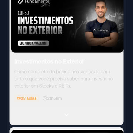
Investimentos no Exterior
Curso completo do básico ao avançado com
tudo o que você precisa saber para investir no
exterior em Stocks e REITs.
38
aulas
21h58m