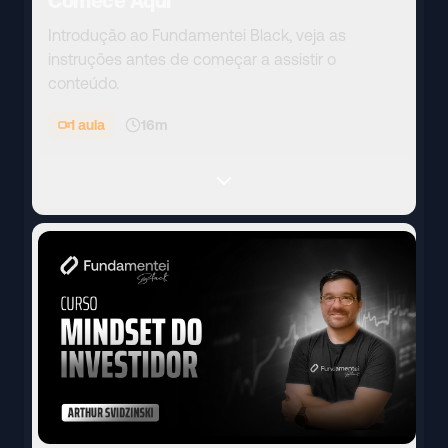
Comece Aqui
Introdução ao Fundamentei Black, veja as
instruções antes de começar a assistir o
conteúdo.
1
aula
16m