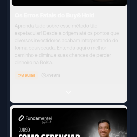
Os Erros Fatais do Buy&Hold
Aprenda tudo sobre esse método tão
espetacular! Desde a origem até os pontos que
diversos investidores acabam interpretando de
forma equivocada. Entenda aqui o melhor
caminho e diminua suas chances de perder
dinheiro na Bolsa.
8
aulas
7h49m