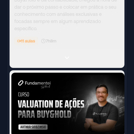
dar o próximo passo e colocar em prática o seu
conhecimento com análises exclusivas e
focadas sempre em algum aprendizado
específico.
11
aulas
7h8m