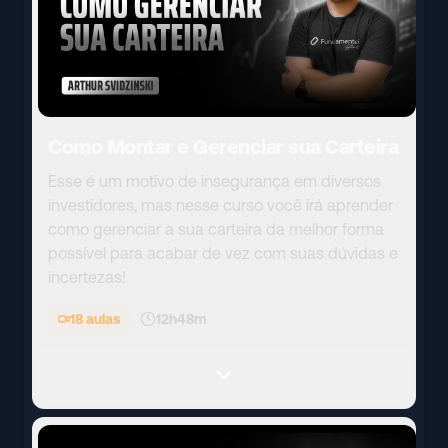
Como Montar e Gerenciar sua Carteira
Esse é um motivo de insegurança em diversos
investidores, mas nesse curso você irá aprender
como gerenciar a sua carteira da melhor forma
possível para acabar de vez com suas dúvidas e
incertezas!
18
aulas
12h48m