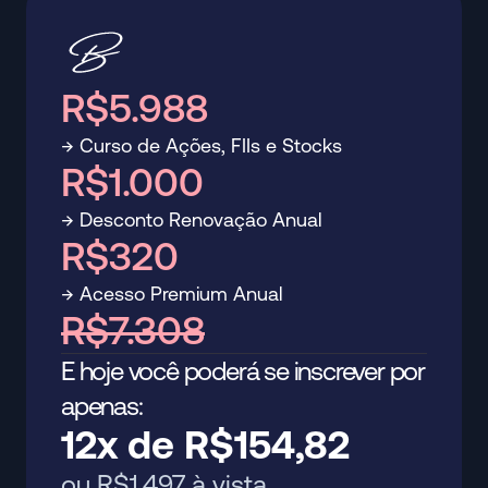
R$5.988
→ Curso de Ações, FIIs e Stocks
R$1.000
→ Desconto Renovação Anual
R$320
→ Acesso Premium Anual
R$7.308
E hoje você poderá se inscrever por
apenas:
12x de R$154,82
ou R$1.497 à vista