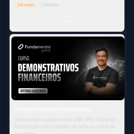
8
aulas
6h53m
Demonstrativos Financeiros
Aulas passo a passo sobre DRE, DFC e Balanço
Patrimonial com o objetivo de reforçar todos os
conceitos!