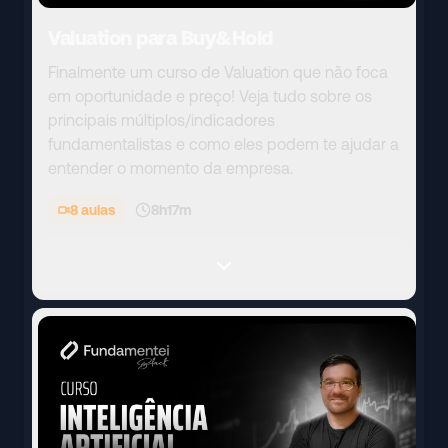
Valuation para Buy&Hold
Finalmente um curso de Valuation que não foca
em oportunidade e preço! Veja tudo sobre os
principais múltiplos/indicadores
fundamentalistas e como eles podem te ajudar a
entender o momento da empresa.
8
aulas
8h17m