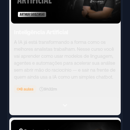
Inteligência Artificial
A IA já está transformando a forma como os
melhores analistas trabalham. Nesse curso você
vai aprender como usar modelos de linguagem,
agentes e automações para acelerar sua análise
sem abrir mão do raciocínio — e sair na frente de
quem ainda usa a IA como um simples chatbot.
8
aulas
9h32m