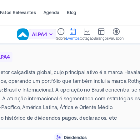
Fatos Relevantes
Agenda
Blog
ALPA4
Sobre
Eventos
Cotação
Balanços
Valuation
LPA4
tor calçadista global, cujo principal ativo é a marca Hava
rios, operando um portfólio que também inclui a marca Rot
: Brasil e Internacional. A operação no Brasil concentra-s
or. A atuação internacional é segmentada com estratégias e
acífico, América Latina, África e Oriente Médio.
o histórico de dividendos pagos, declarados, etc
Dividendos