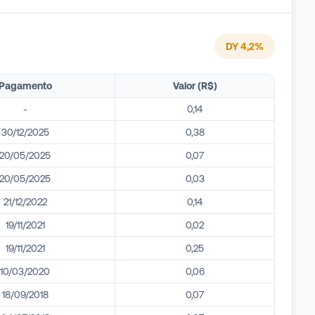
DY
4,2
%
Pagamento
Valor (R$)
-
0,14
30/12/2025
0,38
20/05/2025
0,07
20/05/2025
0,03
21/12/2022
0,14
19/11/2021
0,02
19/11/2021
0,25
10/03/2020
0,06
18/09/2018
0,07