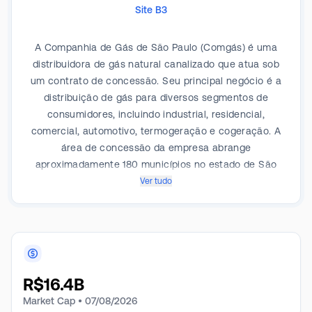
Site B3
A Companhia de Gás de São Paulo (Comgás) é uma
distribuidora de gás natural canalizado que atua sob
um contrato de concessão. Seu principal negócio é a
distribuição de gás para diversos segmentos de
consumidores, incluindo industrial, residencial,
comercial, automotivo, termogeração e cogeração. A
área de concessão da empresa abrange
aproximadamente 180 municípios no estado de São
Paulo, incluindo a Grande São Paulo. A receita da
Ver tudo
companhia é gerada a partir da venda e distribuição
de gás dentro dessa área geográfica designada. A
Comgás atende tanto o mercado cativo quanto
clientes no mercado livre, onde estes negociam a
compra do gás diretamente com os fornecedores,
R$
16.4B
mas utilizam a infraestrutura de distribuição da
companhia.
Market Cap •
07/08/2026