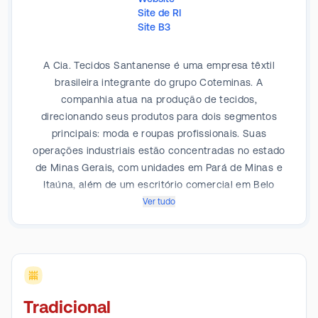
Site de RI
Site B3
A Cia. Tecidos Santanense é uma empresa têxtil
brasileira integrante do grupo Coteminas. A
companhia atua na produção de tecidos,
direcionando seus produtos para dois segmentos
principais: moda e roupas profissionais. Suas
operações industriais estão concentradas no estado
de Minas Gerais, com unidades em Pará de Minas e
Itaúna, além de um escritório comercial em Belo
Horizonte. A Santanense possui capacidade produtiva
Ver tudo
instalada de 60 milhões de metros lineares de tecido
por ano. A empresa abastece tanto o mercado
brasileiro quanto o internacional.
Tradicional