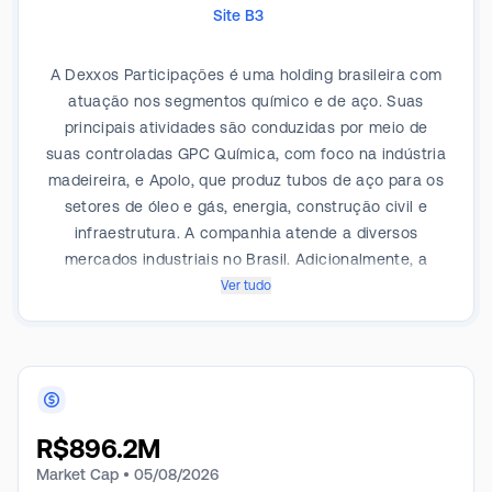
Site B3
A Dexxos Participações é uma holding brasileira com
atuação nos segmentos químico e de aço. Suas
principais atividades são conduzidas por meio de
suas controladas GPC Química, com foco na indústria
madeireira, e Apolo, que produz tubos de aço para os
setores de óleo e gás, energia, construção civil e
infraestrutura. A companhia atende a diversos
mercados industriais no Brasil. Adicionalmente, a
Dexxos possui participações em empresas coligadas
Ver tudo
do setor petroquímico, como a Metanor e a Copenor.
Os seus dois principais segmentos de negócio são o
Químico e o de Aço.
R$
896.2M
Market Cap •
05/08/2026