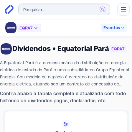
Abr
Eventos
EQPA7
Dividendos
•
Equatorial Pará
EQPA7
A Equatorial Pará é a concessionária de distribuição de energia
elétrica do estado do Pará e uma subsidiária do Grupo Equatorial
Energia. Seu modelo de negócio é centrado na distribuição de
energia elétrica, atuando sob um contrato de concessão de
serviço público regulado pela ANEEL. A empresa possui uma vasta
Confira abaixo a tabela completa e atualizada com todo
área de atuação, sendo responsável pelo fornecimento de
histórico de dividendos pagos, declarados, etc
eletricidade para todos os 144 municípios do estado. Suas
operações atendem a milhões de unidades consumidoras nos
segmentos residencial, industrial, comercial e rural. As principais
atividades da companhia incluem a operação, manutenção e