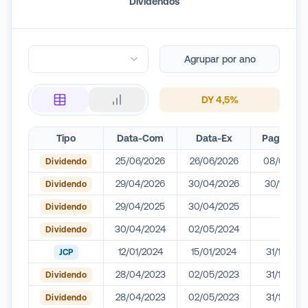
Dividendos
expansão da rede elétrica, compreendendo subestações e linhas
de distribuição. Anteriormente conhecida como Centrais Elétricas
do Pará (CELPA), a empresa foi privatizada e hoje integra um dos
maiores grupos de distribuição de energia do país.
Agrupar por ano
DY
4,5
%
Tipo
Data-Com
Data-Ex
Pagamen
25/06/2026
26/06/2026
08/07/20
Dividendo
29/04/2026
30/04/2026
30/12/202
Dividendo
29/04/2025
30/04/2025
-
Dividendo
30/04/2024
02/05/2024
-
Dividendo
12/01/2024
15/01/2024
31/12/202
JCP
28/04/2023
02/05/2023
31/12/202
Dividendo
28/04/2023
02/05/2023
31/12/202
Dividendo