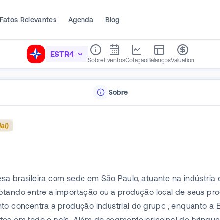
Fatos Relevantes
Agenda
Blog
ESTR4
Sobre
Eventos
Cotação
Balanços
Valuation
Sobre
al)
a brasileira com sede em São Paulo, atuante na indústria 
ptando entre a importação ou a produção local de seus pr
o concentra a produção industrial do grupo , enquanto a Est
tes em todo o país. Além do segmento principal de brinque