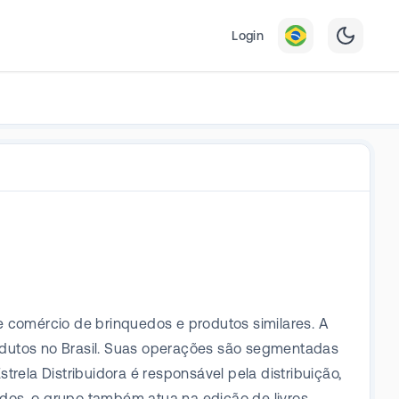
Login
e comércio de brinquedos e produtos similares. A
odutos no Brasil. Suas operações são segmentadas
rela Distribuidora é responsável pela distribuição,
dos, o grupo também atua na edição de livros