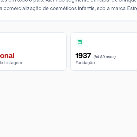
 na comercialização de cosméticos infantis, sob a marca Estre
ional
1937
(há 89 anos)
e Listagem
Fundação