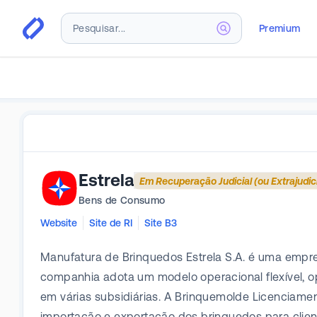
Premium
Estrela
Em Recuperação Judicial (ou Extrajudici
Bens de Consumo
Website
Site de RI
Site B3
Manufatura de Brinquedos Estrela S.A. é uma empres
companhia adota um modelo operacional flexível, o
em várias subsidiárias. A Brinquemolde Licenciament
importação e exportação dos brinquedos para clien