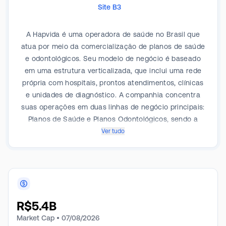
Site B3
A Hapvida é uma operadora de saúde no Brasil que
atua por meio da comercialização de planos de saúde
e odontológicos. Seu modelo de negócio é baseado
em uma estrutura verticalizada, que inclui uma rede
própria com hospitais, prontos atendimentos, clínicas
e unidades de diagnóstico. A companhia concentra
suas operações em duas linhas de negócio principais:
Planos de Saúde e Planos Odontológicos, sendo a
primeira a mais relevante em termos de receita. Os
Ver tudo
planos de saúde atendem a diversos segmentos,
incluindo corporativo, pequenas e médias empresas
(PME), individual e por adesão. A operação de planos
odontológicos também possui uma base de
beneficiários nos segmentos corporativo e individual.
R$
5.4B
A estratégia de possuir uma rede própria visa permitir
um maior controle sobre os custos assistenciais e os
Market Cap •
07/08/2026