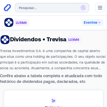
Abr
Eventos
LUXM4
Dividendos
•
Trevisa
LUXM4
Trevisa Investimentos S.A. é uma companhia de capital aberto
que atua como uma holding de participações. O seu objeto social
principal é a participação em outras sociedades, na qualidade de
sócia ou acionista. Atualmente, a companhia concentra seus
investimentos em duas principais empresas de capital fechado. A
Confira abaixo a tabela completa e atualizada com todo
primeira é a TROMBINI S.A. - EMBALAGENS, que atua no
histórico de dividendos pagos, declarados, etc
segmento de papel e embalagens de papelão ondulado. A
segunda é a TREVISA S.A. – ENERGIA, que opera no segmento de
geração de energia elétrica.