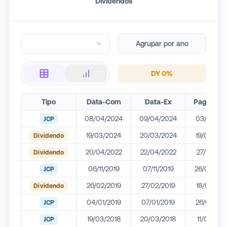
Dividendos
principais unidades de negócio são o Brasil e a Hispana, que
abrange países como México e Argentina.
Agrupar por ano
DY
0
%
Tipo
Data-Com
Data-Ex
Pagamen
08/04/2024
09/04/2024
03/12/202
JCP
19/03/2024
20/03/2024
19/04/202
Dividendo
20/04/2022
22/04/2022
27/12/202
Dividendo
06/11/2019
07/11/2019
26/02/20
JCP
26/02/2019
27/02/2019
18/04/201
Dividendo
04/01/2019
07/01/2019
26/02/201
JCP
19/03/2018
20/03/2018
11/05/201
JCP