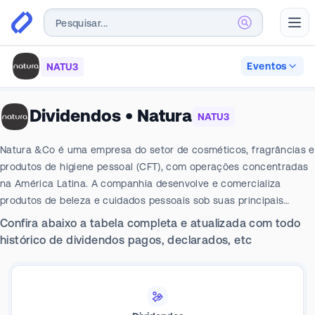
Abr
Eventos
NATU3
Dividendos
•
Natura
NATU3
Natura &Co é uma empresa do setor de cosméticos, fragrâncias e
produtos de higiene pessoal (CFT), com operações concentradas
na América Latina. A companhia desenvolve e comercializa
produtos de beleza e cuidados pessoais sob suas principais
marcas, Natura e Avon, além de uma linha de Casa & Estilo. Seu
Confira abaixo a tabela completa e atualizada com todo
modelo de negócios é predominantemente baseado na venda
histórico de dividendos pagos, declarados, etc
direta, realizada por meio de uma extensa rede de Consultoras de
Beleza na região. A empresa também utiliza canais de distribuição
complementares, incluindo varejo com lojas próprias e
franqueadas, e plataformas digitais. Geograficamente, suas