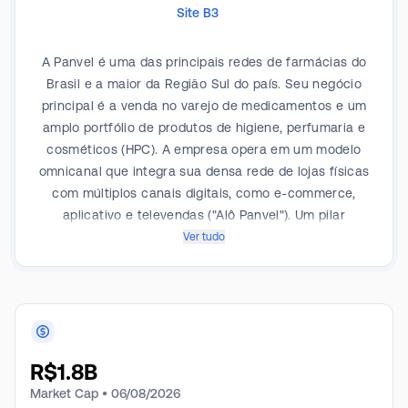
Site B3
A Panvel é uma das principais redes de farmácias do
Brasil e a maior da Região Sul do país. Seu negócio
principal é a venda no varejo de medicamentos e um
amplo portfólio de produtos de higiene, perfumaria e
cosméticos (HPC). A empresa opera em um modelo
omnicanal que integra sua densa rede de lojas físicas
com múltiplos canais digitais, como e-commerce,
aplicativo e televendas ("Alô Panvel"). Um pilar
estratégico do seu modelo de negócio é a forte
Ver tudo
aposta em sua marca própria, que oferece uma vasta
gama de produtos exclusivos e representa um
importante diferencial competitivo e de rentabilidade.
Além do varejo, a Panvel está expandindo sua
atuação como hub de saúde através das "Panvel
R$
1.8B
Clinics", que oferecem serviços como vacinação e
exames clínicos em suas farmácias. A presença física
Market Cap •
06/08/2026