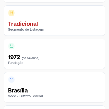
GESAC, que leva internet banda larga para escolas e
áreas remotas, consolidando seu papel como
instrumento de políticas públicas em vez de atuar no
varejo de telecomunicações.
Tradicional
Segmento de Listagem
1972
(há 54 anos)
Fundação
Brasília
Sede • Distrito Federal