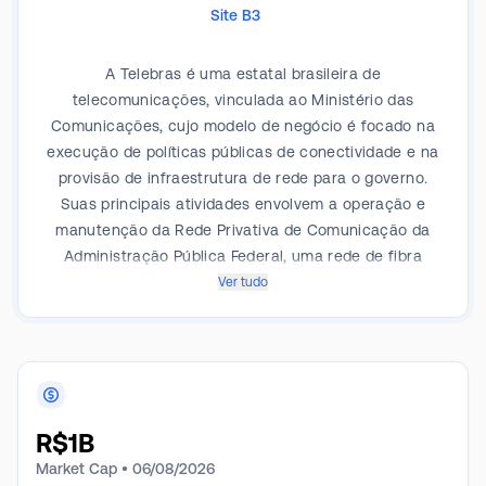
Site B3
A Telebras é uma estatal brasileira de
telecomunicações, vinculada ao Ministério das
Comunicações, cujo modelo de negócio é focado na
execução de políticas públicas de conectividade e na
provisão de infraestrutura de rede para o governo.
Suas principais atividades envolvem a operação e
manutenção da Rede Privativa de Comunicação da
Administração Pública Federal, uma rede de fibra
óptica de abrangência nacional que garante a
Ver tudo
comunicação segura entre órgãos governamentais.
Adicionalmente, a empresa opera o Satélite
Geoestacionário de Defesa e Comunicações
Estratégicas (SGDC), que tem a dupla finalidade de
prover comunicação segura para as Forças Armadas
R$
1B
e implementar programas de inclusão digital. Através
do satélite, a Telebras viabiliza projetos como o
Market Cap •
06/08/2026