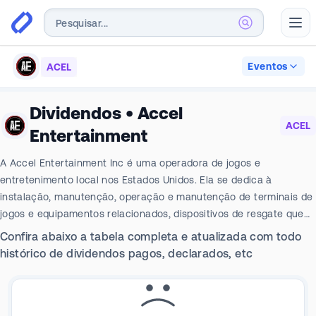
Abr
Eventos
ACEL
Dividendos
•
Accel
ACEL
Entertainment
A Accel Entertainment Inc é uma operadora de jogos e
entretenimento local nos Estados Unidos. Ela se dedica à
instalação, manutenção, operação e manutenção de terminais de
jogos e equipamentos relacionados, dispositivos de resgate que
desembolsam ganhos e contêm funcionalidade de caixa
Confira abaixo a tabela completa e atualizada com todo
eletrônico e dispositivos de diversão em locais autorizados fora
histórico de dividendos pagos, declarados, etc
do cassino, como restaurantes, bares, tavernas, lojas de
conveniência, lojas de bebidas, paradas de caminhões e
mercearias. A empresa também opera caixas eletrônicos
autônomos em locais com e sem jogos. Ele gera receita com