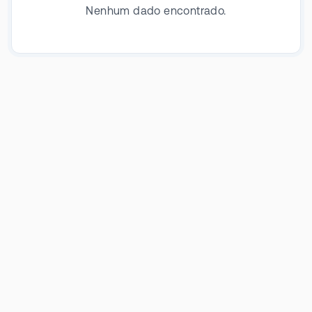
Nenhum dado encontrado.
jogos, diversão, manufatura, taxas de ATM e outros.