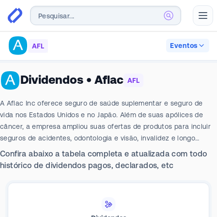
Abr
Eventos
AFL
Dividendos
•
Aflac
AFL
A Aflac Inc oferece seguro de saúde suplementar e seguro de
vida nos Estados Unidos e no Japão. Além de suas apólices de
câncer, a empresa ampliou suas ofertas de produtos para incluir
seguros de acidentes, odontologia e visão, invalidez e longo
prazo. Ela comercializa seus produtos por meio de distribuidores
Confira abaixo a tabela completa e atualizada com todo
independentes, vendendo a maioria de suas apólices diretamente
histórico de dividendos pagos, declarados, etc
aos consumidores no local de trabalho, e alcança clientes fora do
local de trabalho por meio digital. A empresa tem dois segmentos
de negócios reportáveis: Aflac Japan, que gera a maior parte da
receita, e Aflac U.S.