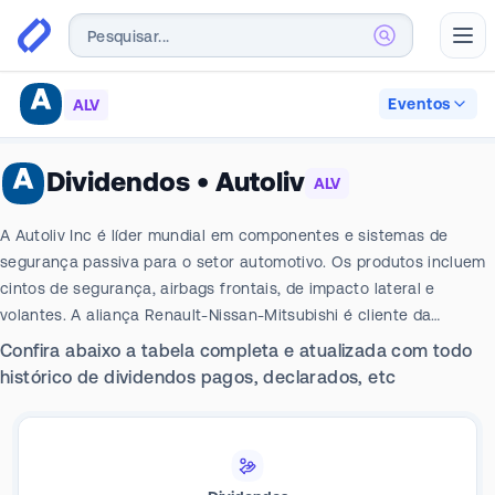
Abr
Eventos
ALV
Dividendos
•
Autoliv
ALV
A Autoliv Inc é líder mundial em componentes e sistemas de
segurança passiva para o setor automotivo. Os produtos incluem
cintos de segurança, airbags frontais, de impacto lateral e
volantes. A aliança Renault-Nissan-Mitsubishi é cliente da
empresa, com Stellantis e Volkswagen. As Américas geram
Confira abaixo a tabela completa e atualizada com todo
receita geográfica máxima para a empresa.
histórico de dividendos pagos, declarados, etc