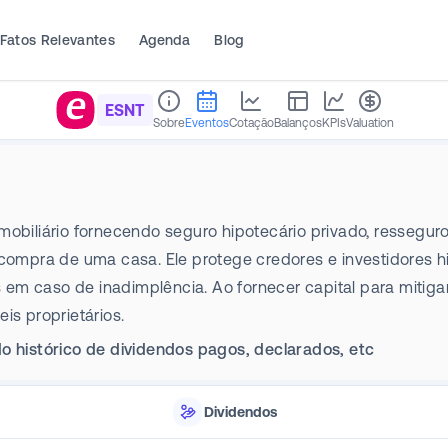
Fatos Relevantes
Agenda
Blog
ESNT
Sobre
Eventos
Cotação
Balanços
KPIs
Valuation
obiliário fornecendo seguro hipotecário privado, resseguro
 compra de uma casa. Ele protege credores e investidores h
m caso de inadimplência. Ao fornecer capital para mitigar 
is proprietários.
o histórico de dividendos pagos, declarados, etc
Dividendos