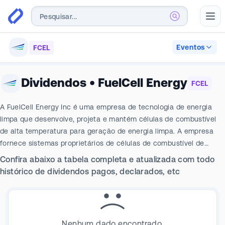
Abr
Eventos
FCEL
Dividendos
•
FuelCell Energy
FCEL
A FuelCell Energy Inc é uma empresa de tecnologia de energia
limpa que desenvolve, projeta e mantém células de combustível
de alta temperatura para geração de energia limpa. A empresa
fornece sistemas proprietários de células de combustível de
carbonato fundido que geram eletricidade eletroquimicamente
Confira abaixo a tabela completa e atualizada com todo
com emissões ultrabaixas e alta eficiência, e opera como
histórico de dividendos pagos, declarados, etc
fornecedora de soluções gerenciando o projeto, fabricação,
instalação e manutenção de seus sistemas sob contratos de
compra de energia, serviços e engenharia de longo prazo. A
empresa atende concessionárias, data centers e clientes
Nenhum dado encontrado.