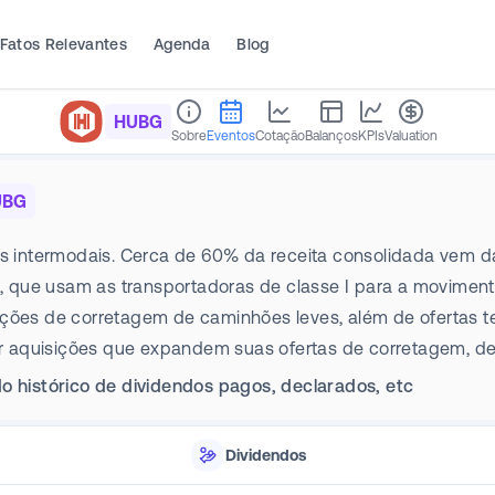
Fatos Relevantes
Agenda
Blog
HUBG
Sobre
Eventos
Cotação
Balanços
KPIs
Valuation
UBG
os intermodais. Cerca de 60% da receita consolidada vem da
ais, que usam as transportadoras de classe I para a movim
ações de corretagem de caminhões leves, além de ofertas t
 aquisições que expandem suas ofertas de corretagem, de 
o histórico de dividendos pagos, declarados, etc
Dividendos