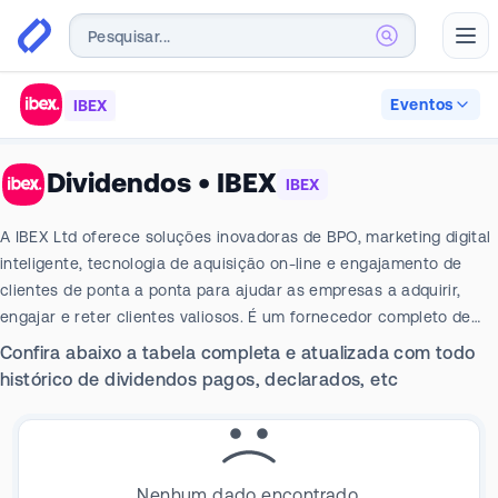
Abr
Eventos
IBEX
Dividendos
•
IBEX
IBEX
A IBEX Ltd oferece soluções inovadoras de BPO, marketing digital
inteligente, tecnologia de aquisição on-line e engajamento de
clientes de ponta a ponta para ajudar as empresas a adquirir,
engajar e reter clientes valiosos. É um fornecedor completo de
soluções tecnológicas de CLX para otimizar a aquisição, o
Confira abaixo a tabela completa e atualizada com todo
engajamento, a expansão e a experiência de seus clientes. A IBEX
histórico de dividendos pagos, declarados, etc
atua no segmento de terceirização de processos. Seus serviços
abrangem três áreas: experiência do cliente digital e omnicanal
(ibex Connect), marketing digital e comércio eletrônico (ibex
digital) e pesquisas e análises digitais. Atende a uma ampla gama
Nenhum dado encontrado.