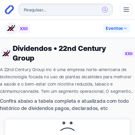
Abr
Eventos
XXII
Dividendos
•
22nd Century
XXII
Group
A 22nd Century Group Inc é uma empresa norte-americana de
biotecnologia focada no uso de plantas alcalóides para melhorar
a saúde e o bem-estar com nicotina reduzida, tabaco e
cânhamo/cannabis. Tem um segmento operacional; O segmento
de tabaco comercializa suas fábricas de tabaco e produtos de
Confira abaixo a tabela completa e atualizada com todo
cigarro VLNC proprietários, que contêm nicotina do que tabaco e
histórico de dividendos pagos, declarados, etc
cigarros convencionais, e pesquisa cigarros vendidos sob a marca
SPECTRUM. A maior parte de sua receita vem do segmento de
tabaco.