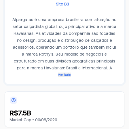
Site B3
Alpargatas é uma empresa brasileira com atuação no
setor calçadista global, cujo principal ativo é a marca
Havaianas. As atividades da companhia são focadas
no design, produção e distribuição de calçados e
acessórios, operando um portfólio que também inclui
a marca Rothy's. Seu modelo de negócios é
estruturado em duas divisões geográficas principais
para a marca Havaianas: Brasil e Internacional. A
operação no Brasil concentra-se no mercado
Ver tudo
doméstico, enquanto a divisão internacional gerencia
a presença da marca no exterior. A atuação
internacional é segmentada com estratégias
específicas para Europa e Estados Unidos, além de
uma rede de distribuidores que atendem mercados na
R$
7.5B
Ásia-Pacífico, América Latina, África e Oriente Médio.
Market Cap •
06/08/2026