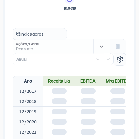
suprindo-se de fornecedores locais. A empresa opera em
Tabela
dois segmentos: Pigmentos de Titânio e Mineração
(relacionado às atividades residuais da mina fechada).
Indicadores
Ações/Geral
Template
Anual
Ano
Receita Líq
EBITDA
Mrg EBITDA
12/2017
$1,345
$1,345
$1,345
12/2018
$1,345
$1,345
$1,345
12/2019
$1,345
$1,345
$1,345
12/2020
$1,345
$1,345
$1,345
12/2021
$1,345
$1,345
$1,345