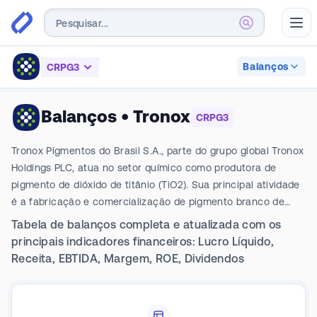
Abr
Balanços
CRPG3
Balanços
•
Tronox
CRPG3
Tronox Pigmentos do Brasil S.A., parte do grupo global Tronox
Holdings PLC, atua no setor químico como produtora de
pigmento de dióxido de titânio (TiO2). Sua principal atividade
é a fabricação e comercialização de pigmento branco de
titânio e seus subprodutos, utilizando ilmenita como matéria-
Tabela de balanços completa e atualizada com os
prima principal. A companhia opera uma fábrica em
principais indicadores financeiros: Lucro Líquido,
Camaçari, Bahia, e um escritório comercial em São Paulo que
Receita, EBTIDA, Margem, ROE, Dividendos
atende a toda a América Latina. Embora tenha encerrado as
atividades produtivas de sua mina de ilmenita na Paraíba em
2021, continua utilizando o estoque remanescente e