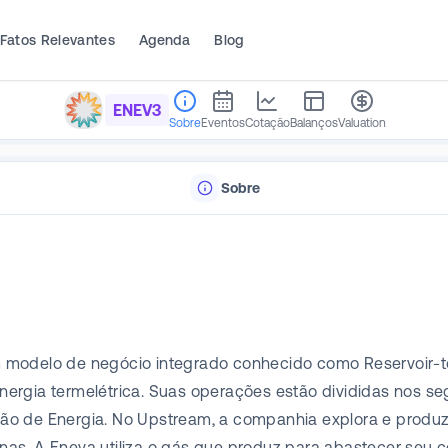
Fatos Relevantes
Agenda
Blog
ENEV3
Sobre
Eventos
Cotação
Balanços
Valuation
Sobre
 modelo de negócio integrado conhecido como Reservoir-t
nergia termelétrica. Suas operações estão divididas nos
o de Energia. No Upstream, a companhia explora e produz 
as. A Eneva utiliza o gás que produz para abastecer seu 