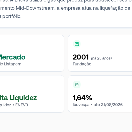
egmento Mid-Downstream, a empresa atua na liquefação de 
portfólio.
Mercado
2001
(há 25 anos)
e Listagem
Fundação
lta Liquidez
1,64
%
Ibovespa • até 31/08/2026
iquidez • ENEV3