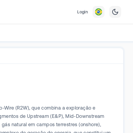
Login
o-Wire (R2W), que combina a exploração e
 segmentos de Upstream (E&P), Mid-Downstream
gás natural em campos terrestres (onshore),
complexo de geração de energia, que constitui um