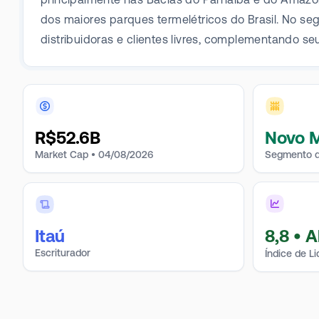
dos maiores parques termelétricos do Brasil. No s
distribuidoras e clientes livres, complementando seu 
R$
52.6B
Novo 
Market Cap •
04/08/2026
Segmento d
Itaú
8,8
•
A
Escriturador
Índice de L