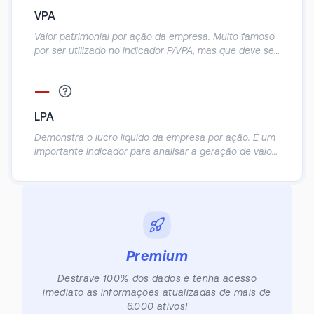
provavelmente obterá o retorno do seu investimento
VPA
de acordo com o lucro da empresa.
Valor patrimonial por ação da empresa. Muito famoso
por ser utilizado no indicador P/VPA, mas que deve ser
utilizado com cautela, já que o patrimônio contábil das
empresas acaba sendo muito distorcido.
—
LPA
Demonstra o lucro líquido da empresa por ação. É um
importante indicador para analisar a geração de valor
real para o sócio, principalmente em empresas cuja a
recompra de ações é comum.
Premium
Destrave 100% dos dados e tenha acesso
imediato as informações atualizadas de mais de
6.000 ativos!