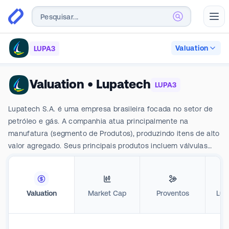
Abr
Valuation
LUPA3
Valuation
•
Lupatech
LUPA3
Lupatech S.A. é uma empresa brasileira focada no setor de
petróleo e gás. A companhia atua principalmente na
manufatura (segmento de Produtos), produzindo itens de alto
valor agregado. Seus principais produtos incluem válvulas
industriais e para óleo e gás, cabos para ancoragem de
plataformas de petróleo em águas profundas e artefatos de
materiais compósitos, como postes de energia e tubos para
Valuation
Market Cap
Proventos
Luc
revestimento de tubulações petroleiras. A Lupatech
concentra suas operações neste segmento de manufatura
no Brasil. A empresa também possuía um segmento de