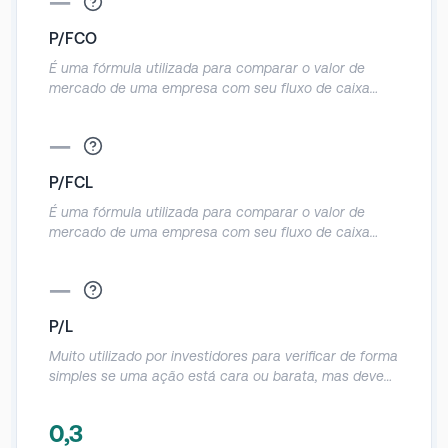
—
P/FCO
É uma fórmula utilizada para comparar o valor de
mercado de uma empresa com seu fluxo de caixa
operacional e informa a quantidade de dinheiro que
ela produz em relação ao preço da ação.
—
Normalmente utilizado em empresas que geram caixa,
mas que dão prejuízo contábil, dessa forma o FCO
P/FCL
evita essa distorção, como, por exemplo, gastos com
D&A sem efeito caixa.
É uma fórmula utilizada para comparar o valor de
mercado de uma empresa com seu fluxo de caixa
livre e informa a quantidade de dinheiro que ela
realmente produz em relação ao preço da ação. É um
—
indicador parecido com o P/FCO, mas como desconta
o Capex do FCO acaba sendo uma métrica mais
P/L
assertiva em relação a geração real de caixa da
empresa.
Muito utilizado por investidores para verificar de forma
simples se uma ação está cara ou barata, mas deve
ser utilizado com muito cuidado, pois acaba tendo
muitas distorções por causa do lucro líquido contábil.
0,3
Demonstra em quanto anos o investidor