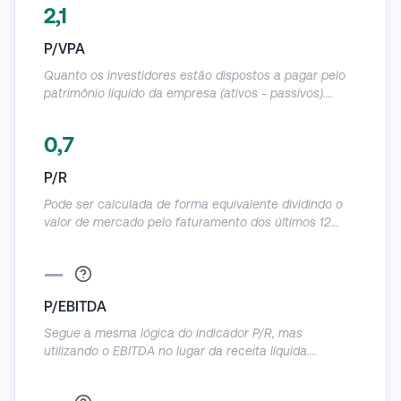
Serviços no setor petroleiro, mas atualmente restam apenas
2,1
ativos em processo de desmobilização e o legado associado
a ele.
P/VPA
Quanto os investidores estão dispostos a pagar pelo
patrimônio líquido da empresa (ativos - passivos).
Deve ser utilizado com cautela, já que o patrimônio
contábil das empresas acaba sendo muito distorcido.
0,7
Referências: Abaixo de 1: a empresa está sendo
negociada abaixo do quanto vale o seu patrimônio.
P/R
Igual a 1: a empresa está sendo negociada no valor
exato do seu patrimônio. Acima de 1: a empresa está
Pode ser calculada de forma equivalente dividindo o
sendo negociada acima do quanto vale o seu
valor de mercado pelo faturamento dos últimos 12
patrimônio.
meses. Demonstra o quanto a empresa vale em
relação a sua receita anual.
—
P/EBITDA
Segue a mesma lógica do indicador P/R, mas
utilizando o EBITDA no lugar da receita líquida.
Demonstra a relação entre o valor de mercado da
empresa e o seu operacional.