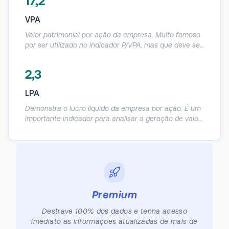
17,2
Demonstra em quanto anos o investidor
provavelmente obterá o retorno do seu investimento
VPA
de acordo com o lucro da empresa.
Valor patrimonial por ação da empresa. Muito famoso
por ser utilizado no indicador P/VPA, mas que deve ser
utilizado com cautela, já que o patrimônio contábil das
empresas acaba sendo muito distorcido.
2,3
LPA
Demonstra o lucro líquido da empresa por ação. É um
importante indicador para analisar a geração de valor
real para o sócio, principalmente em empresas cuja a
recompra de ações é comum.
Premium
Destrave 100% dos dados e tenha acesso
imediato as informações atualizadas de mais de