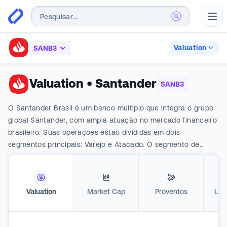
Abr
Valuation
SANB3
Valuation
•
Santander
SANB3
O Santander Brasil é um banco múltiplo que integra o grupo
global Santander, com ampla atuação no mercado financeiro
brasileiro. Suas operações estão divididas em dois
segmentos principais: Varejo e Atacado. O segmento de
Varejo atende pessoas físicas e pequenas e médias
empresas (PMEs), oferecendo um portfólio completo de
produtos e serviços bancários, incluindo diversas linhas de
Valuation
Market Cap
Proventos
Luc
crédito como consignado, imobiliário e financiamento de
veículos. O Atacado, por meio do Santander Corporate and
Investment Banking (SCIB), foca no atendimento a grandes