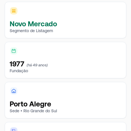
utiliza estratégias de hedge para mitigar riscos de
preço e câmbio.
Novo Mercado
Segmento de Listagem
1977
(há 49 anos)
Fundação
Porto Alegre
Sede • Rio Grande do Sul