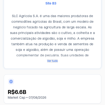
Site B3
SLC Agrícola S.A. é uma das maiores produtoras de
commodities agrícolas do Brasil, com um modelo de
negócio focado na agricultura de larga escala. As
suas principais atividades são o cultivo, a colheita e a
comercialização de algodão, soja e milho. A empresa
também atua na produção e venda de sementes de
soja e algodão, além de possuir uma operação
complementar de pecuária. Suas unidades de
produção estão localizadas em diversos estados do
Ver tudo
Cerrado brasileiro, incluindo Mato Grosso, Bahia e a
região do MATOPIBA. A companhia opera com um
modelo de negócios que combina a posse de terras
próprias com o arrendamento de áreas para plantio,
permitindo a otimização do capital e a expansão da
R$
6.6B
área cultivada. A comercialização da produção é
Market Cap •
07/08/2026
atrelada a cotações internacionais, e a empresa