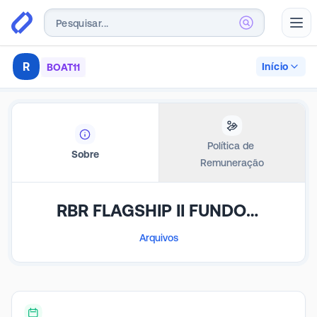
Abr
R
Início
BOAT11
Política de 
Sobre
Remuneração
RBR FLAGSHIP II FUNDO DE INVESTIMENTO IMOBILIÁRIO RESPONSABILIDADE LIMITADA
Arquivos