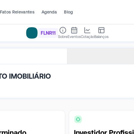
Fatos Relevantes
Agenda
Blog
FLNR11
Sobre
Eventos
Cotação
Balanços
O IMOBILIÁRIO
rminado
Investidor Profiss