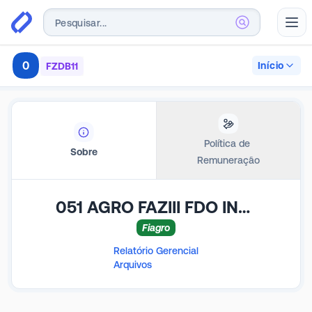
Abr
0
Início
FZDB11
Política de 
Sobre
Remuneração
051 AGRO FAZIII FDO INV NAS CAD PROD AGRO - FIAGRO
Fiagro
Relatório Gerencial
Arquivos