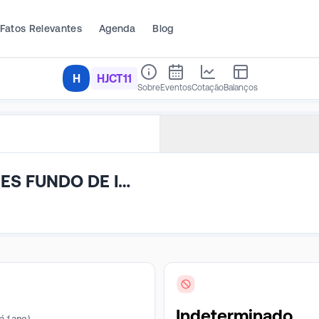
Fatos Relevantes
Agenda
Blog
H
HJCT11
Sobre
Eventos
Cotação
Balanços
HEDGE JHSF CAPITAL PRIME OFFICES FUNDO DE INVESTIMENTO IMOBILIÁRIO DE RESPONSABILIDADE LIMITADA
Indeterminado
á 1 ano)