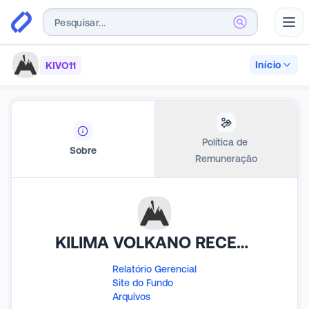
Abr
Início
KIVO11
Política de 
Sobre
Remuneração
KILIMA VOLKANO RECEBÍVEIS IMOB FDO DE INV IMOB
Relatório Gerencial
Site do Fundo
Arquivos