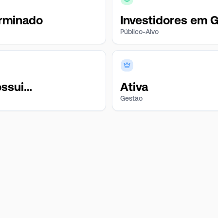
rminado
Investidores em G
Público-Alvo
ssui
Ativa
Gestão
ssificação