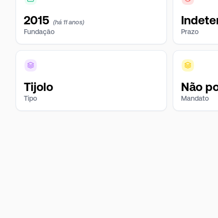
2015
Indete
(há 11 anos)
Fundação
Prazo
Tijolo
Não po
Tipo
Mandato
subcla