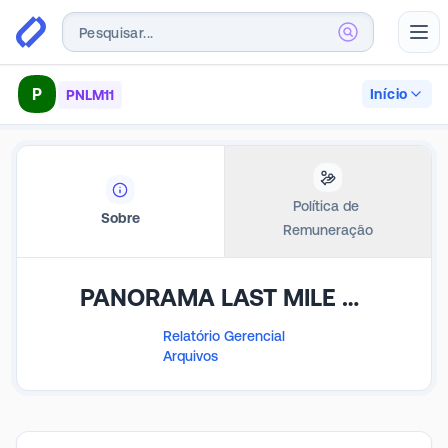
Abr
P
Início
PNLM11
Política de 
Sobre
Remuneração
PANORAMA LAST MILE SBC FDO INV IMOB
Relatório Gerencial
Arquivos