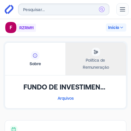
Abr
F
Início
RZRM11
Política de 
Sobre
Remuneração
FUNDO DE INVESTIMENTO IMOBILIÁRIO RIZA MALLS RPPS - RESPONSABILIDADE LIMITADA
Arquivos