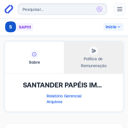
Abr
S
Início
SAPI11
Política de 
Sobre
Remuneração
SANTANDER PAPÉIS IMOBILIÁRIOS FDO DE INV IMOB
Relatório Gerencial
Arquivos