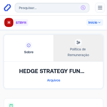
Abr
H
Início
STRY11
Política de 
Sobre
Remuneração
HEDGE STRATEGY FUNDO DE INVESTIMENTO IMOBILIÁRIO DE RESPONSABILIDADE LIMITADA
Arquivos