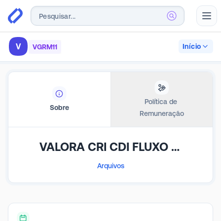
Abr
V
Início
VGRM11
Política de 
Sobre
Remuneração
VALORA CRI CDI FLUXO MENSAL MARÇO 26 FEEDER FUNDO DE INVESTIMENTO IMOBILIÁRIO RESPONSABILIDADE LIMIT
Arquivos