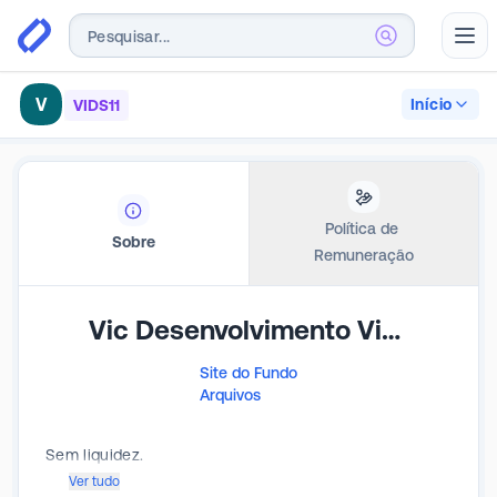
Abr
V
Início
VIDS11
Política de 
Sobre
Remuneração
Vic Desenvolvimento Vintage
Site do Fundo
Arquivos
Sem liquidez.
Ver tudo