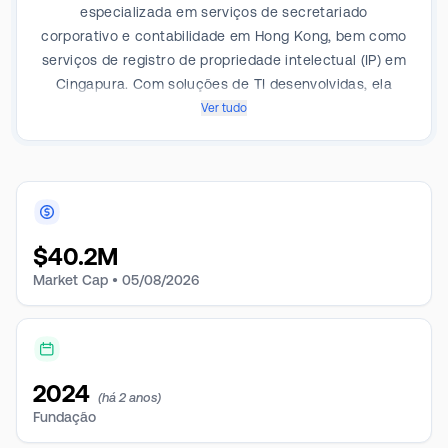
especializada em serviços de secretariado
corporativo e contabilidade em Hong Kong, bem como
serviços de registro de propriedade intelectual (IP) em
Cingapura. Com soluções de TI desenvolvidas, ela
fornece suporte abrangente, confiável e profissional
Ver tudo
aos clientes, permitindo que eles se concentrem em
suas principais atividades e gerenciem suas
necessidades de conformidade. Sua clientela varia de
clientes individuais, pequenas e médias empresas a
multinacionais, refletindo sua capacidade de atender
$
40.2M
a diversas necessidades.
Market Cap •
05/08/2026
2024
(há 2 anos)
Fundação