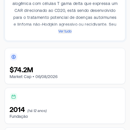
alogênica com células T gama delta que expressa um
CAR direcionado ao CD20, está sendo desenvolvido
para o tratamento potencial de doenças autoimunes
e linfoma não-Hodgkin agressivo ou recidivante. Seu
portfólio também inclui seu candidato pré-clínico, o
Ver tudo
ADI-270, um produto blindado de células T gamma
delta CAR que visa o carcinoma renal, com potencial
para outras indicações de tumor sólido CD70+ e
neoplasias hematológicas.
$
74.2M
Market Cap •
06/08/2026
2014
(há 12 anos)
Fundação