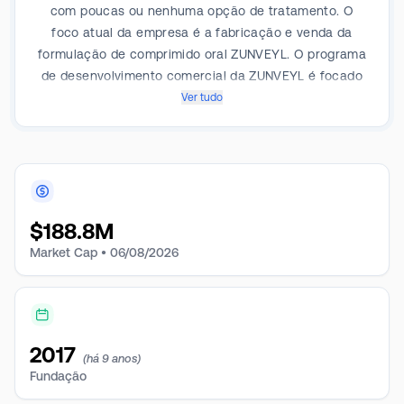
com poucas ou nenhuma opção de tratamento. O
foco atual da empresa é a fabricação e venda da
formulação de comprimido oral ZUNVEYL. O programa
de desenvolvimento comercial da ZUNVEYL é focado
principalmente na formação de uma equipe comercial
Ver tudo
de cuidados de longo prazo que se concentre em
diferenciar, explorar os principais problemas dos
tratamentos existentes com inibidores da
acetilcolinesterase e buscar parceiros de
licenciamento para outras indicações e novas
$
188.8M
formulações.
Market Cap •
06/08/2026
2017
(há 9 anos)
Fundação