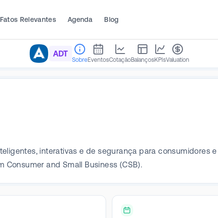
Fatos Relevantes
Agenda
Blog
ADT
Sobre
Eventos
Cotação
Balanços
KPIs
Valuation
nteligentes, interativas e de segurança para consumidore
m Consumer and Small Business (CSB).