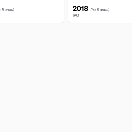
2018
 11 anos)
(há 8 anos)
IPO