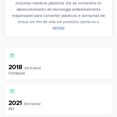
incluindo resíduos plásticos. Ele se concentra no
desenvolvimento de tecnologia ambientalmente
responsável para converter plásticos e borrachas de
pneus em fim de vida em produtos químicos e
combustíveis que substituem o petróleo, na
Ver tudo
atualização de óleos brutos pesados e na
transformação de óleos renováveis.
2018
(há 8 anos)
Fundação
2021
(há 5 anos)
IPO