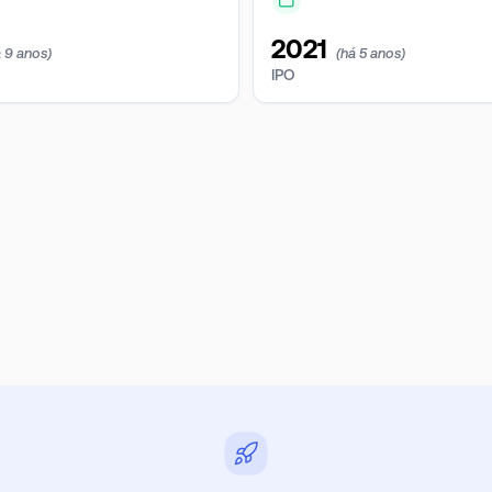
2021
á 9 anos)
(há 5 anos)
IPO