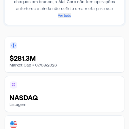
cheques em branco, a Aiai Corp não tem operações
anteriores e ainda não definiu uma meta para sua
fusão inicial. Embora a empresa possa buscar uma
Ver tudo
oportunidade de aquisição em qualquer negócio,
setor ou localização geográfica, seu nome e posição
no mercado sugerem um interesse estratégico no
setor de tecnologia, especialmente em empresas
envolvidas em IA, aprendizado de máquina e
$
281.3M
transformação digital. A estratégia da empresa
envolve a expertise de sua equipe de gestão e
Market Cap •
07/08/2026
diretoria para identificar uma empresa-alvo com alto
potencial de crescimento, forte posição competitiva e
capacidade de se beneficiar dos mercados de ações.
Após sua oferta pública inicial, a Aiai Corp
NASDAQ
normalmente tem um prazo predeterminado (12 a 24
Listagem
meses) para concluir uma fusão. Se a combinação
não for concluída nesse período, a empresa liquidará
e devolverá os fundos fiduciários aos acionistas.