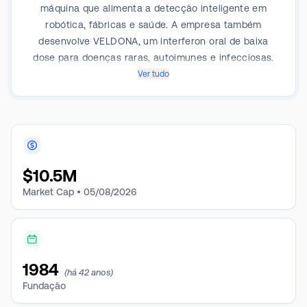
máquina que alimenta a detecção inteligente em
robótica, fábricas e saúde. A empresa também
desenvolve VELDONA, um interferon oral de baixa
dose para doenças raras, autoimunes e infecciosas.
Combina IA e Nose, redefinindo a percepção da
Ver tudo
máquina na era sensorial.
$
10.5M
Market Cap •
05/08/2026
1984
(há 42 anos)
Fundação