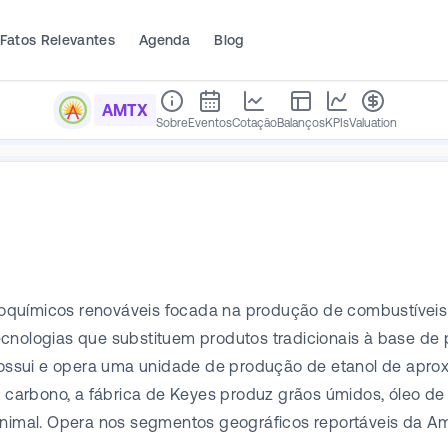
Fatos Relevantes
Agenda
Blog
AMTX
Sobre
Eventos
Cotação
Balanços
KPIs
Valuation
oquímicos renováveis focada na produção de combustíveis 
cnologias que substituem produtos tradicionais à base de 
. Possui e opera uma unidade de produção de etanol de ap
xo carbono, a fábrica de Keyes produz grãos úmidos, óleo d
animal. Opera nos segmentos geográficos reportáveis da Amé