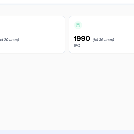
1990
há 20 anos)
(há 36 anos)
IPO