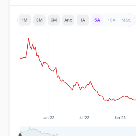
1M
3M
6M
Ano
1A
5A
10A
Máx.
Jan '22
Jul '22
Jan '23