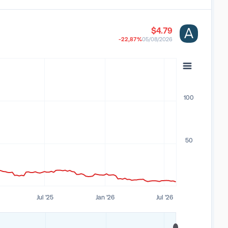
$4.79
-22,87
%
05/08/2026
100
50
Jul '25
Jan '26
Jul '26