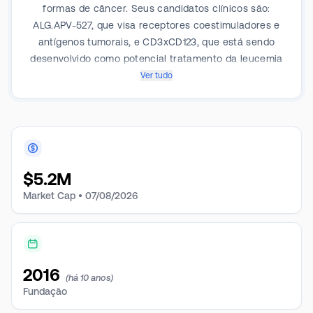
formas de câncer. Seus candidatos clínicos são:
ALG.APV-527, que visa receptores coestimuladores e
antígenos tumorais, e CD3xCD123, que está sendo
desenvolvido como potencial tratamento da leucemia
mielóide aguda de primeira linha. Os candidatos pré-
Ver tudo
clínicos da empresa, APVO711, APVO0442 e APVO603,
estão sendo desenvolvidos usando a plataforma
modular ADAPTIR. As plataformas ADAPTIR e
ADAPTIR-FLEX versáteis e robustas da empresa são
projetadas para gerar anticorpos monoespecíficos,
$
5.2M
biespecíficos e multiespecíficos capazes de melhorar
o sistema imunológico humano contra células
Market Cap •
07/08/2026
cancerosas.
2016
(há 10 anos)
Fundação