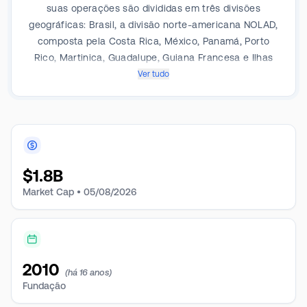
suas operações são divididas em três divisões
geográficas: Brasil, a divisão norte-americana NOLAD,
composta pela Costa Rica, México, Panamá, Porto
Rico, Martinica, Guadalupe, Guiana Francesa e Ilhas
Virgens dos EUA de St. Croix e St. Thomas e a divisão
Ver tudo
sul-americana, ou SLAD, que é composta pela
Argentina, Chile, Equador, Perú, Uruguai, Colômbia,
Venezuela, Trinidad e Tobago, Aruba e Curaçao. O
menu inclui hambúrgueres, McNuggets, saladas,
sanduíches, batatas fritas e outros.
$
1.8B
Market Cap •
05/08/2026
2010
(há 16 anos)
Fundação