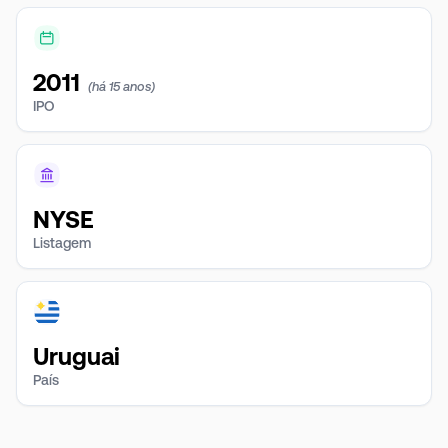
2011
(há 15 anos)
IPO
NYSE
Listagem
Uruguai
País